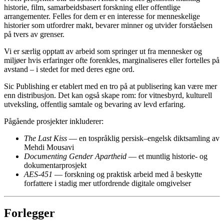
historie, film, samarbeidsbasert forskning eller offentlige
arrangementer. Felles for dem er en interesse for menneskelige
historier som utfordrer makt, bevarer minner og utvider forståelsen
på tvers av grenser.
Vi er særlig opptatt av arbeid som springer ut fra mennesker og
miljøer hvis erfaringer ofte forenkles, marginaliseres eller fortelles på
avstand – i stedet for med deres egne ord.
Sic Publishing er etablert med en tro på at publisering kan være mer
enn distribusjon. Det kan også skape rom: for vitnesbyrd, kulturell
utveksling, offentlig samtale og bevaring av levd erfaring.
Pågående prosjekter inkluderer:
The Last Kiss
— en tospråklig persisk–engelsk diktsamling av
Mehdi Mousavi
Documenting Gender Apartheid
— et muntlig historie- og
dokumentarprosjekt
AES-451
— forskning og praktisk arbeid med å beskytte
forfattere i stadig mer utfordrende digitale omgivelser
Forlegger