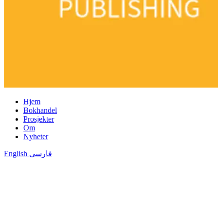
Hjem
Bokhandel
Prosjekter
Om
Nyheter
English
فارسی