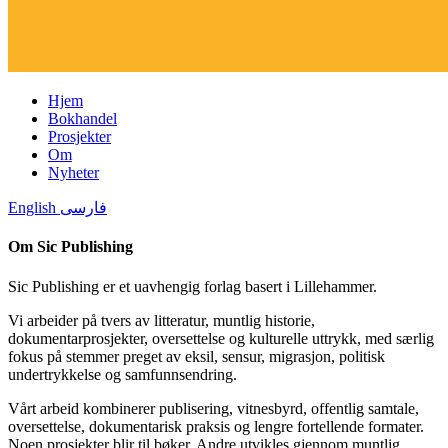
Hjem
Bokhandel
Prosjekter
Om
Nyheter
English
فارسی
Om Sic Publishing
Sic Publishing er et uavhengig forlag basert i Lillehammer.
Vi arbeider på tvers av litteratur, muntlig historie,
dokumentarprosjekter, oversettelse og kulturelle uttrykk, med særlig
fokus på stemmer preget av eksil, sensur, migrasjon, politisk
undertrykkelse og samfunnsendring.
Vårt arbeid kombinerer publisering, vitnesbyrd, offentlig samtale,
oversettelse, dokumentarisk praksis og lengre fortellende formater.
Noen prosjekter blir til bøker. Andre utvikles gjennom muntlig