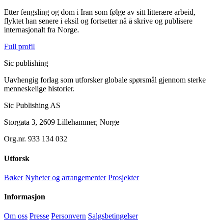
Etter fengsling og dom i Iran som følge av sitt litterære arbeid,
flyktet han senere i eksil og fortsetter nå å skrive og publisere
internasjonalt fra Norge.
Full profil
Sic
publishing
Uavhengig forlag som utforsker globale spørsmål gjennom sterke
menneskelige historier.
Sic Publishing AS
Storgata 3, 2609 Lillehammer, Norge
Org.nr. 933 134 032
Utforsk
Bøker
Nyheter og arrangementer
Prosjekter
Informasjon
Om oss
Presse
Personvern
Salgsbetingelser