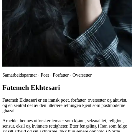
Samarbeidspartner · Poet · Forfatter · Oversetter
Fatemeh Ekhtesari
Fatemeh Ekhtesari er en iransk poet, forfatter, oversetter og aktivist,
og en sentral del av den litterære retningen kjent som postmoderne
ghazal.
Arbeidet hennes utforsker temaer som kjønn, seksualitet, religion,
sensur, eksil og kvinners rettigheter. Etter fengsling i Iran som følge
av sitt arbeid og sin aktivisme, fikk hun senere opphold i Norge