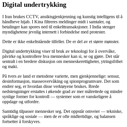
Digital undertrykking
I Iran brukes CCTV, ansiktsgjenkjenning og kunstig intelligens til å
håndheve hijab. I Kina filtreres meldinger midt i samtaler, og
betalinger kan spores ned til enkelttransaksjoner. I India stenger
myndighetene jevnlig internett i forbindelse med protester.
Dette er ikke enkeltstående tilfeller. De er del av et større mønster.
Digital undertrykking viser til bruk av teknologi for å overvåke,
påvirke og kontrollere hva mennesker kan si, se og gjøre. Det står
sentralt i en bredere diskusjon om menneskerettigheter, ytringsfrihet
og makt.
På tvers av land er metodene varierte, men gjenkjennelige: sensur,
desinformasjon, masseovervåking og spionprogramvare. Det som
endrer seg, er hvordan disse verktøyene brukes. Brede
nedstengninger erstattes i økende grad av mer målrettede og mindre
synlige former for kontroll — systemer som er vanskeligere å
oppdage og utfordre.
Samtidig tilpasser mennesker seg. Det oppstår omveier — tekniske,
språklige og sosiale — men de er ofte midlertidige, og balansen
fortsetter å forskyves.