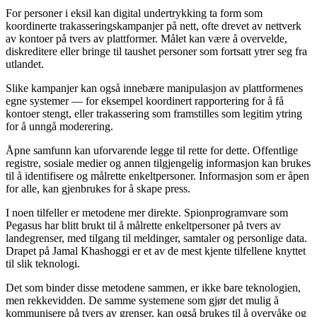
For personer i eksil kan digital undertrykking ta form som
koordinerte trakasseringskampanjer på nett, ofte drevet av nettverk
av kontoer på tvers av plattformer. Målet kan være å overvelde,
diskreditere eller bringe til taushet personer som fortsatt ytrer seg fra
utlandet.
Slike kampanjer kan også innebære manipulasjon av plattformenes
egne systemer — for eksempel koordinert rapportering for å få
kontoer stengt, eller trakassering som framstilles som legitim ytring
for å unngå moderering.
Åpne samfunn kan uforvarende legge til rette for dette. Offentlige
registre, sosiale medier og annen tilgjengelig informasjon kan brukes
til å identifisere og målrette enkeltpersoner. Informasjon som er åpen
for alle, kan gjenbrukes for å skape press.
I noen tilfeller er metodene mer direkte. Spionprogramvare som
Pegasus har blitt brukt til å målrette enkeltpersoner på tvers av
landegrenser, med tilgang til meldinger, samtaler og personlige data.
Drapet på Jamal Khashoggi er et av de mest kjente tilfellene knyttet
til slik teknologi.
Det som binder disse metodene sammen, er ikke bare teknologien,
men rekkevidden. De samme systemene som gjør det mulig å
kommunisere på tvers av grenser, kan også brukes til å overvåke og