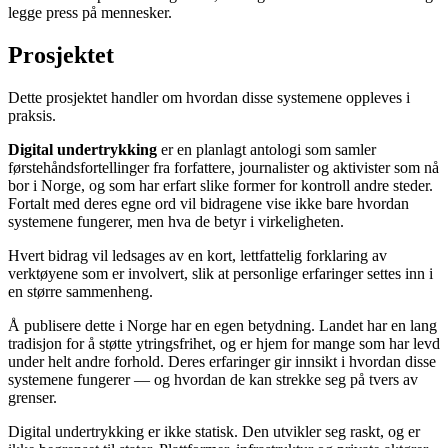
legge press på mennesker.
Prosjektet
Dette prosjektet handler om hvordan disse systemene oppleves i
praksis.
Digital undertrykking
er en planlagt antologi som samler
førstehåndsfortellinger fra forfattere, journalister og aktivister som nå
bor i Norge, og som har erfart slike former for kontroll andre steder.
Fortalt med deres egne ord vil bidragene vise ikke bare hvordan
systemene fungerer, men hva de betyr i virkeligheten.
Hvert bidrag vil ledsages av en kort, lettfattelig forklaring av
verktøyene som er involvert, slik at personlige erfaringer settes inn i
en større sammenheng.
Å publisere dette i Norge har en egen betydning. Landet har en lang
tradisjon for å støtte ytringsfrihet, og er hjem for mange som har levd
under helt andre forhold. Deres erfaringer gir innsikt i hvordan disse
systemene fungerer — og hvordan de kan strekke seg på tvers av
grenser.
Digital undertrykking er ikke statisk. Den utvikler seg raskt, og er