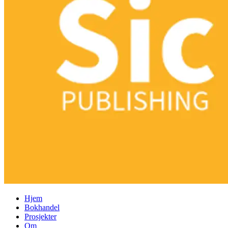
Hjem
Bokhandel
Prosjekter
Om